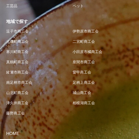
工芸品
ペット
地域で探す
逗子市商工会
伊勢原市商工会
大磯町商工会
二宮町商工会
寒川町商工会
小田原市橘商工会
真鶴町商工会
座間市商工会
綾瀬市商工会
愛甲商工会
南足柄市商工会
足柄上商工会
山北町商工会
城山商工会
津久井商工会
相模湖商工会
藤野商工会
HOME