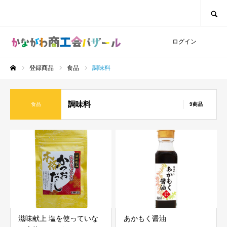
SEARCH
ログイン
登録商品
食品
調味料
ホーム
調味料
食品
9商品
滋味献上 塩を使っていな
あかもく醤油