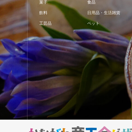
菓子
食品
飲料
日用品・生活雑貨
工芸品
ペット