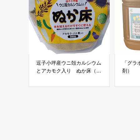
逗子小坪産ウニ殻カルシウム
「グラ
とアカモク入り ぬか床（は
剤）
と麦入り）