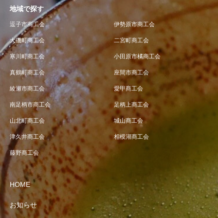
地域で探す
逗子市商工会
伊勢原市商工会
大磯町商工会
二宮町商工会
寒川町商工会
小田原市橘商工会
真鶴町商工会
座間市商工会
綾瀬市商工会
愛甲商工会
南足柄市商工会
足柄上商工会
山北町商工会
城山商工会
津久井商工会
相模湖商工会
藤野商工会
HOME
お知らせ