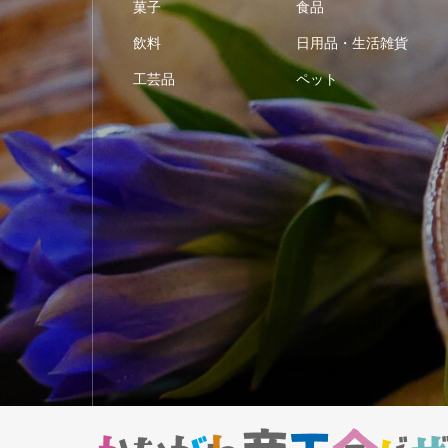
菓子
食品
飲料
日用品・生活雑貨
工芸品
ペット