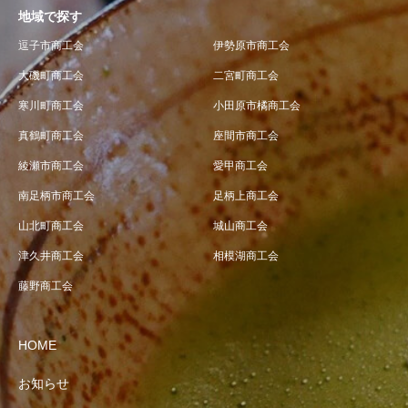
地域で探す
逗子市商工会
伊勢原市商工会
大磯町商工会
二宮町商工会
寒川町商工会
小田原市橘商工会
真鶴町商工会
座間市商工会
綾瀬市商工会
愛甲商工会
南足柄市商工会
足柄上商工会
山北町商工会
城山商工会
津久井商工会
相模湖商工会
藤野商工会
HOME
お知らせ