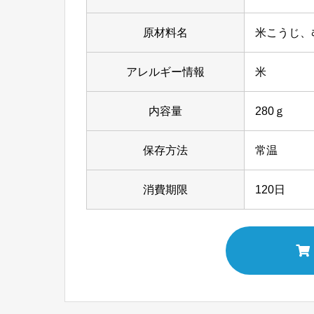
原材料名
米こうじ、
アレルギー情報
米
内容量
280ｇ
保存方法
常温
消費期限
120日