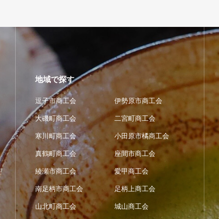
地域で探す
逗子市商工会
伊勢原市商工会
大磯町商工会
二宮町商工会
寒川町商工会
小田原市橘商工会
真鶴町商工会
座間市商工会
綾瀬市商工会
愛甲商工会
南足柄市商工会
足柄上商工会
山北町商工会
城山商工会