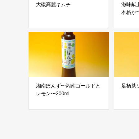
大磯高麗キムチ
滋味献
本格か
湘南ぽんず〜湘南ゴールドと
足柄茶ソ
レモン〜200ml