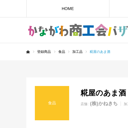
HOME
登録商品
食品
加工品
糀屋のあま酒
ホーム
糀屋のあま酒
食品
(株)かねきち
店舗 :
加