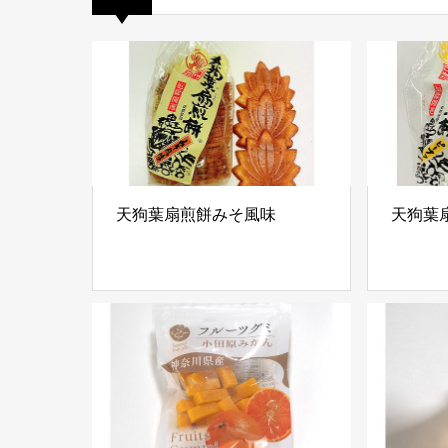
天狗葉扇煎餅みそ風味
天狗葉