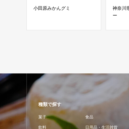
小田原みかんグミ
神奈川
ー
種類で探す
菓子
食品
飲料
日用品・生活雑貨