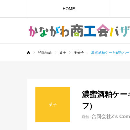
HOME
登録商品
菓子
洋菓子
濃蜜酒粕ケーキ&艷(ハー
ホーム
濃蜜酒粕ケー
フ)
菓子
合同会社Z’s Commu
店舗 :