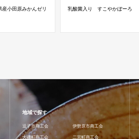
県産小田原みかんゼリ
乳酸菌入り すこやかぼーろ
地域で探す
逗子市商工会
伊勢原市商工会
大磯町商工会
二宮町商工会