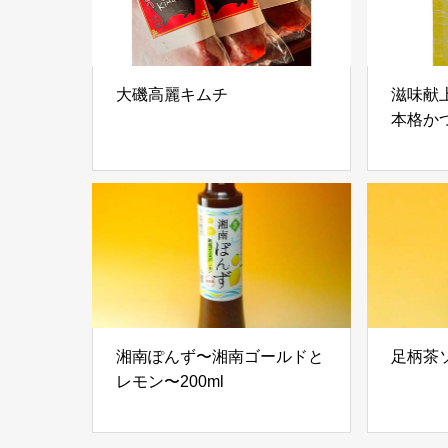
大磯高麗キムチ
滋味献
本格か
湘南ぽんず〜湘南ゴールドと
足柄茶ソ
レモン〜200ml