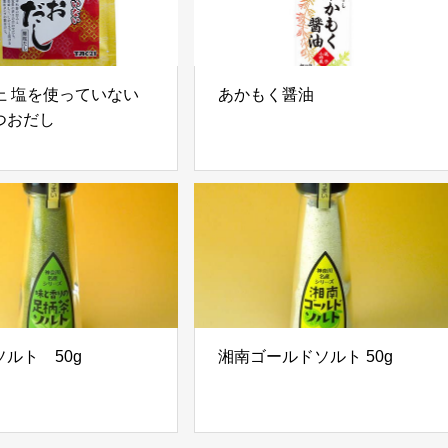
上 塩を使っていない
あかもく醤油
つおだし
ルト 50g
湘南ゴールドソルト 50g