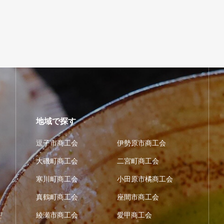
地域で探す
逗子市商工会
伊勢原市商工会
大磯町商工会
二宮町商工会
寒川町商工会
小田原市橘商工会
真鶴町商工会
座間市商工会
綾瀬市商工会
愛甲商工会