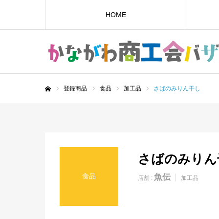
HOME
登録商品
食品
加工品
さばのみりん干し
ホーム
さばのみりん
食品
魚伝
店舗 :
加工品