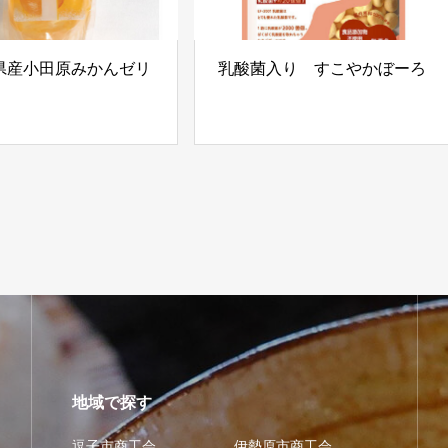
県産小田原みかんゼリ
乳酸菌入り すこやかぼーろ
地域で探す
逗子市商工会
伊勢原市商工会