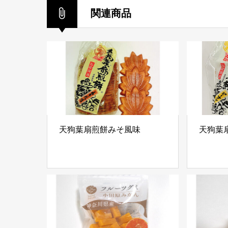
関連商品
天狗葉扇煎餅みそ風味
天狗葉