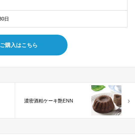
30日
ご購入はこちら
濃密酒粕ケーキ艶ENN