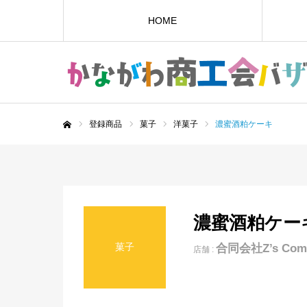
HOME
登録商品
菓子
洋菓子
濃蜜酒粕ケーキ
ホーム
濃蜜酒粕ケー
菓子
合同会社Z’s Commu
店舗 :