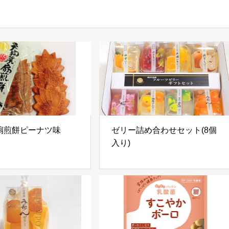
扇煎餅ピーナツ味
ゼリー詰め合わせセット(8個
入り)