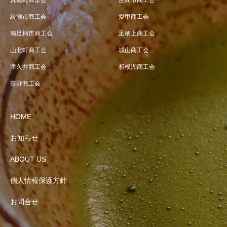
真鶴町商工会
座間市商工会
綾瀬市商工会
愛甲商工会
南足柄市商工会
足柄上商工会
山北町商工会
城山商工会
津久井商工会
相模湖商工会
藤野商工会
HOME
お知らせ
ABOUT US
個人情報保護方針
お問合せ