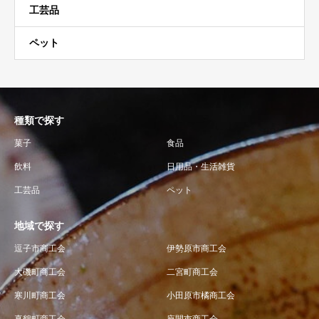
工芸品
ペット
種類で探す
菓子
食品
飲料
日用品・生活雑貨
工芸品
ペット
地域で探す
逗子市商工会
伊勢原市商工会
大磯町商工会
二宮町商工会
寒川町商工会
小田原市橘商工会