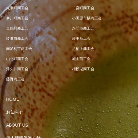
大磯町商工会
二宮町商工会
寒川町商工会
小田原市橘商工会
真鶴町商工会
座間市商工会
綾瀬市商工会
愛甲商工会
南足柄市商工会
足柄上商工会
山北町商工会
城山商工会
津久井商工会
相模湖商工会
藤野商工会
HOME
お知らせ
ABOUT US