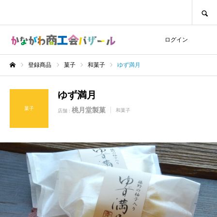
SEARCH
ログイン
登録商品
菓子
和菓子
ゆず満月
ホーム
ゆず満月
菓子
桃月堂製菓
和菓子
店舗 :