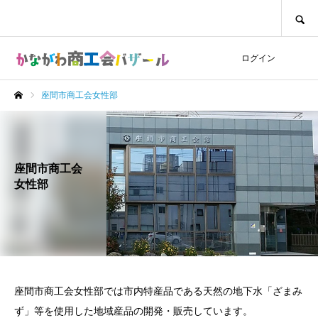
SEARCH
ログイン
座間市商工会女性部
ホーム
座間市商工会
女性部
座間市商工会女性部では市内特産品である天然の地下水「ざまみ
ず」等を使用した地域産品の開発・販売しています。