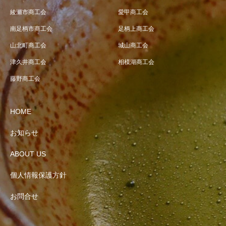
綾瀬市商工会
愛甲商工会
南足柄市商工会
足柄上商工会
山北町商工会
城山商工会
津久井商工会
相模湖商工会
藤野商工会
HOME
お知らせ
ABOUT US
個人情報保護方針
お問合せ