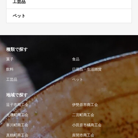
工芸品
ペット
種類で探す
菓子
食品
飲料
日用品・生活雑貨
工芸品
ペット
地域で探す
逗子市商工会
伊勢原市商工会
大磯町商工会
二宮町商工会
寒川町商工会
小田原市橘商工会
真鶴町商工会
座間市商工会