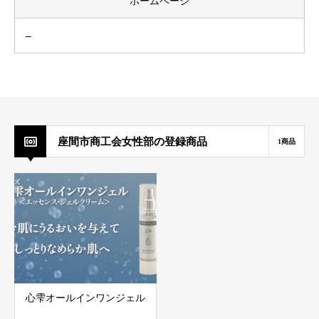
ホームページ
–
座間市商工会女性部の登録商品
1商品
心雫オールインワンジェル